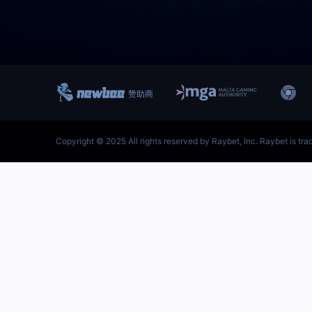
跳
至
内
容