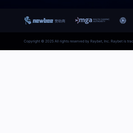
跳
至
内
容