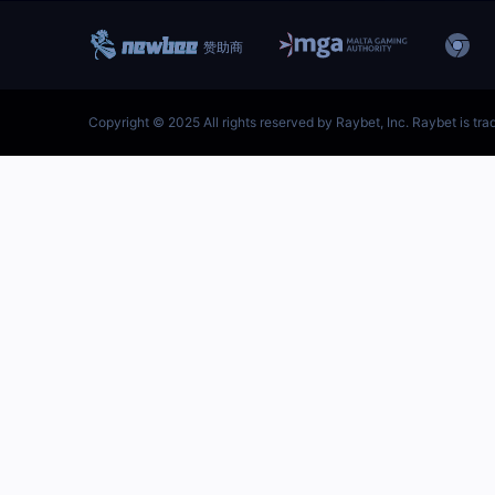
跳
至
内
容