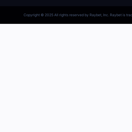
跳
至
内
容